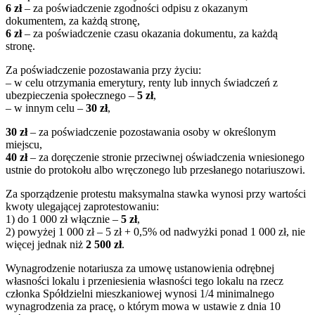
6 zł
– za poświadczenie zgodności odpisu z okazanym
dokumentem, za każdą stronę,
6 zł
– za poświadczenie czasu okazania dokumentu, za każdą
stronę.
Za poświadczenie pozostawania przy życiu:
– w celu otrzymania emerytury, renty lub innych świadczeń z
ubezpieczenia społecznego –
5 zł
,
– w innym celu –
30 zł
,
30 zł
– za poświadczenie pozostawania osoby w określonym
miejscu,
40 zł
– za doręczenie stronie przeciwnej oświadczenia wniesionego
ustnie do protokołu albo wręczonego lub przesłanego notariuszowi.
Za sporządzenie protestu maksymalna stawka wynosi przy wartości
kwoty ulegającej zaprotestowaniu:
1) do 1 000 zł włącznie –
5 zł
,
2) powyżej 1 000 zł – 5 zł + 0,5% od nadwyżki ponad 1 000 zł, nie
więcej jednak niż
2 500 zł
.
Wynagrodzenie notariusza za umowę ustanowienia odrębnej
własności lokalu i przeniesienia własności tego lokalu na rzecz
członka Spółdzielni mieszkaniowej wynosi 1/4 minimalnego
wynagrodzenia za pracę, o którym mowa w ustawie z dnia 10