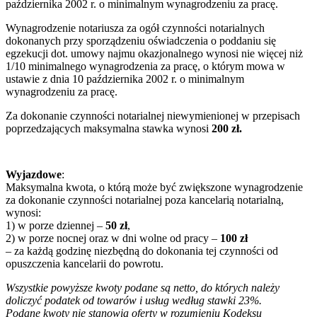
października 2002 r. o minimalnym wynagrodzeniu za pracę.
Wynagrodzenie notariusza za ogół czynności notarialnych
dokonanych przy sporządzeniu oświadczenia o poddaniu się
egzekucji dot. umowy najmu okazjonalnego wynosi nie więcej niż
1/10 minimalnego wynagrodzenia za pracę, o którym mowa w
ustawie z dnia 10 października 2002 r. o minimalnym
wynagrodzeniu za pracę.
Za dokonanie czynności notarialnej niewymienionej w przepisach
poprzedzających maksymalna stawka wynosi
200 zł.
Wyjazdowe
:
Maksymalna kwota, o którą może być zwiększone wynagrodzenie
za dokonanie czynności notarialnej poza kancelarią notarialną,
wynosi:
1) w porze dziennej –
50 zł
,
2) w porze nocnej oraz w dni wolne od pracy –
100 zł
– za każdą godzinę niezbędną do dokonania tej czynności od
opuszczenia kancelarii do powrotu.
Wszystkie powyższe kwoty podane są netto, do których należy
doliczyć podatek od towarów i usług według stawki 23%.
Podane kwoty nie stanowią oferty w rozumieniu Kodeksu