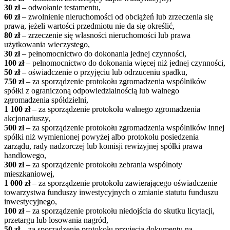
30 zł
– odwołanie testamentu,
60 zł
– zwolnienie nieruchomości od obciążeń lub zrzeczenia się
prawa, jeżeli wartości przedmiotu nie da się określić,
80 zł
– zrzeczenie się własności nieruchomości lub prawa
użytkowania wieczystego,
30 zł
– pełnomocnictwo do dokonania jednej czynności,
100 zł
– pełnomocnictwo do dokonania więcej niż jednej czynności,
50 zł
– oświadczenie o przyjęciu lub odrzuceniu spadku,
750 zł
– za sporządzenie protokołu zgromadzenia wspólników
spółki z ograniczoną odpowiedzialnością lub walnego
zgromadzenia spółdzielni,
1 100 zł
– za sporządzenie protokołu walnego zgromadzenia
akcjonariuszy,
500 zł
– za sporządzenie protokołu zgromadzenia wspólników innej
spółki niż wymienionej powyżej albo protokołu posiedzenia
zarządu, rady nadzorczej lub komisji rewizyjnej spółki prawa
handlowego,
300 zł
– za sporządzenie protokołu zebrania wspólnoty
mieszkaniowej,
1 000 zł
– za sporządzenie protokołu zawierającego oświadczenie
towarzystwa funduszy inwestycyjnych o zmianie statutu funduszu
inwestycyjnego,
100 zł
– za sporządzenie protokołu niedojścia do skutku licytacji,
przetargu lub losowania nagród,
50 zł
– za sporządzenie protokołu przyjęcia dokumentu na