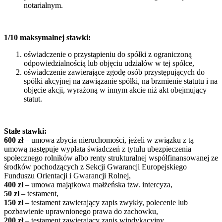
notarialnym.
1/10 maksymalnej stawki:
oświadczenie o przystąpieniu do spółki z ograniczoną
odpowiedzialnością lub objęciu udziałów w tej spółce,
oświadczenie zawierające zgodę osób przystępujących do
spółki akcyjnej na zawiązanie spółki, na brzmienie statutu i na
objęcie akcji, wyrażoną w innym akcie niż akt obejmujący
statut.
Stałe stawki:
600 zł
– umowa zbycia nieruchomości, jeżeli w związku z tą
umową następuje wypłata świadczeń z tytułu ubezpieczenia
społecznego rolników albo renty strukturalnej współfinansowanej ze
środków pochodzących z Sekcji Gwarancji Europejskiego
Funduszu Orientacji i Gwarancji Rolnej,
400 zł
– umowa majątkowa małżeńska tzw. intercyza,
50 zł
– testament,
150 zł
– testament zawierający zapis zwykły, polecenie lub
pozbawienie uprawnionego prawa do zachowku,
200 zł
– testament zawierający zapis windykacyjny,