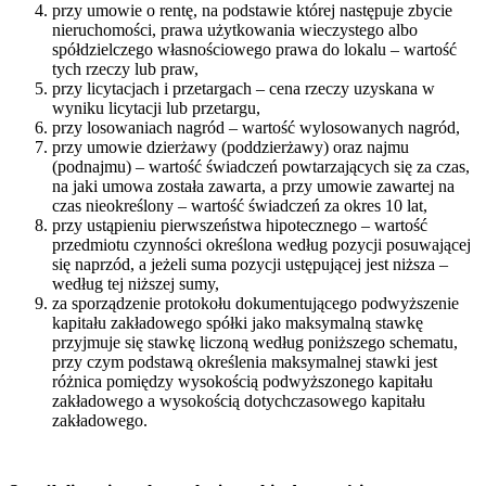
przy umowie o rentę, na podstawie której następuje zbycie
nieruchomości, prawa użytkowania wieczystego albo
spółdzielczego własnościowego prawa do lokalu – wartość
tych rzeczy lub praw,
przy licytacjach i przetargach – cena rzeczy uzyskana w
wyniku licytacji lub przetargu,
przy losowaniach nagród – wartość wylosowanych nagród,
przy umowie dzierżawy (poddzierżawy) oraz najmu
(podnajmu) – wartość świadczeń powtarzających się za czas,
na jaki umowa została zawarta, a przy umowie zawartej na
czas nieokreślony – wartość świadczeń za okres 10 lat,
przy ustąpieniu pierwszeństwa hipotecznego – wartość
przedmiotu czynności określona według pozycji posuwającej
się naprzód, a jeżeli suma pozycji ustępującej jest niższa –
według tej niższej sumy,
za sporządzenie protokołu dokumentującego podwyższenie
kapitału zakładowego spółki jako maksymalną stawkę
przyjmuje się stawkę liczoną według poniższego schematu,
przy czym podstawą określenia maksymalnej stawki jest
różnica pomiędzy wysokością podwyższonego kapitału
zakładowego a wysokością dotychczasowego kapitału
zakładowego.