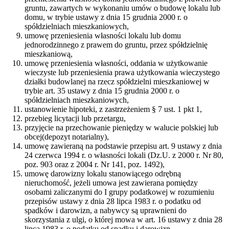
gruntu, zawartych w wykonaniu umów o budowę lokalu lub
domu, w trybie ustawy z dnia 15 grudnia 2000 r. o
spółdzielniach mieszkaniowych,
umowę przeniesienia własności lokalu lub domu
jednorodzinnego z prawem do gruntu, przez spółdzielnię
mieszkaniową,
umowę przeniesienia własności, oddania w użytkowanie
wieczyste lub przeniesienia prawa użytkowania wieczystego
działki budowlanej na rzecz spółdzielni mieszkaniowej w
trybie art. 35 ustawy z dnia 15 grudnia 2000 r. o
spółdzielniach mieszkaniowych,
ustanowienie hipoteki, z zastrzeżeniem § 7 ust. 1 pkt 1,
przebieg licytacji lub przetargu,
przyjęcie na przechowanie pieniędzy w walucie polskiej lub
obcej(depozyt notarialny),
umowę zawieraną na podstawie przepisu art. 9 ustawy z dnia
24 czerwca 1994 r. o własności lokali (Dz.U. z 2000 r. Nr 80,
poz. 903 oraz z 2004 r. Nr 141, poz. 1492),
umowę darowizny lokalu stanowiącego odrębną
nieruchomość, jeżeli umowa jest zawierana pomiędzy
osobami zaliczanymi do I grupy podatkowej w rozumieniu
przepisów ustawy z dnia 28 lipca 1983 r. o podatku od
spadków i darowizn, a nabywcy są uprawnieni do
skorzystania z ulgi, o której mowa w art. 16 ustawy z dnia 28
lipca 1983 r. o podatku od spadku i darowizn,