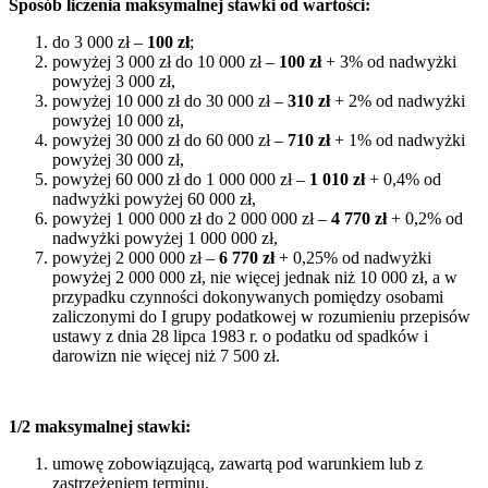
Sposób liczenia maksymalnej stawki od wartości:
do 3 000 zł –
100 zł
;
powyżej 3 000 zł do 10 000 zł –
100 zł
+ 3% od nadwyżki
powyżej 3 000 zł,
powyżej 10 000 zł do 30 000 zł –
310 zł
+ 2% od nadwyżki
powyżej 10 000 zł,
powyżej 30 000 zł do 60 000 zł –
710 zł
+ 1% od nadwyżki
powyżej 30 000 zł,
powyżej 60 000 zł do 1 000 000 zł –
1 010 zł
+ 0,4% od
nadwyżki powyżej 60 000 zł,
powyżej 1 000 000 zł do 2 000 000 zł –
4 770 zł
+ 0,2% od
nadwyżki powyżej 1 000 000 zł,
powyżej 2 000 000 zł –
6 770 zł
+ 0,25% od nadwyżki
powyżej 2 000 000 zł, nie więcej jednak niż 10 000 zł, a w
przypadku czynności dokonywanych pomiędzy osobami
zaliczonymi do I grupy podatkowej w rozumieniu przepisów
ustawy z dnia 28 lipca 1983 r. o podatku od spadków i
darowizn nie więcej niż 7 500 zł.
1/2 maksymalnej stawki:
umowę zobowiązującą, zawartą pod warunkiem lub z
zastrzeżeniem terminu,