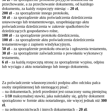
przechowanie, a za przechowanie dokumentu, od każdego
dokumentu, za każdy rozpoczęty miesiąc –
20 zł
,
200 zł
– za sporządzenie innego protokołu,
50 zł
– za sporządzenie aktu poświadczenia dziedziczenia
ustawowego lub testamentowego, uzupełniającego aktu
poświadczenia dziedziczenia w zakresie spadkobierców
dziedziczących gospodarstwo rolne,
100 zł
– za sporządzenie protokołu dziedziczenia,
100 zł
– za sporządzenie aktu poświadczenia dziedziczenia
testamentowego z zapisem windykacyjnym,
50 zł
– za sporządzenie protokołu otwarcia i ogłoszenia testamentu,
30 zł
– za sporządzenie zaświadczenia o powołaniu wykonawcy
testamentu,
6 zł
– za każdą rozpoczętą stronę za sporządzenie wypisu, odpisu
lub wyciągu z aktu notarialnego lub innego dokumentu.
Za poświadczenie własnoręczności podpisu albo odcisku palca
osoby niepiśmiennej lub niemogącej pisać:
– na dokumentach, jeżeli przedmiot jest oznaczony sumą pieniężną
–
1/10
maksymalnej stawki, jaka należałaby się, gdyby dokument
sporządzono w formie aktu notarialnego, nie więcej jednak niż
300
zł
,
– na pełnomocnictwach i innych dokumentach –
20 zł
;