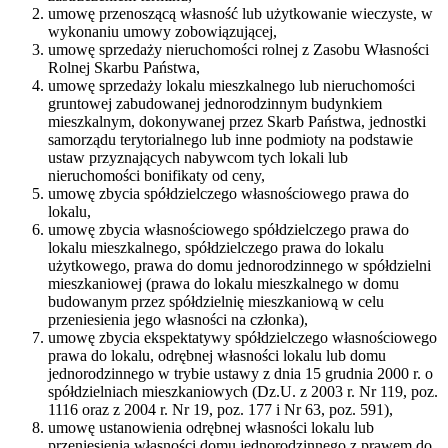
umowę przenoszącą własność lub użytkowanie wieczyste, w
wykonaniu umowy zobowiązującej,
umowę sprzedaży nieruchomości rolnej z Zasobu Własności
Rolnej Skarbu Państwa,
umowę sprzedaży lokalu mieszkalnego lub nieruchomości
gruntowej zabudowanej jednorodzinnym budynkiem
mieszkalnym, dokonywanej przez Skarb Państwa, jednostki
samorządu terytorialnego lub inne podmioty na podstawie
ustaw przyznających nabywcom tych lokali lub
nieruchomości bonifikaty od ceny,
umowę zbycia spółdzielczego własnościowego prawa do
lokalu,
umowę zbycia własnościowego spółdzielczego prawa do
lokalu mieszkalnego, spółdzielczego prawa do lokalu
użytkowego, prawa do domu jednorodzinnego w spółdzielni
mieszkaniowej (prawa do lokalu mieszkalnego w domu
budowanym przez spółdzielnię mieszkaniową w celu
przeniesienia jego własności na członka),
umowę zbycia ekspektatywy spółdzielczego własnościowego
prawa do lokalu, odrębnej własności lokalu lub domu
jednorodzinnego w trybie ustawy z dnia 15 grudnia 2000 r. o
spółdzielniach mieszkaniowych (Dz.U. z 2003 r. Nr 119, poz.
1116 oraz z 2004 r. Nr 19, poz. 177 i Nr 63, poz. 591),
umowę ustanowienia odrębnej własności lokalu lub
przeniesienia własności domu jednorodzinnego z prawem do